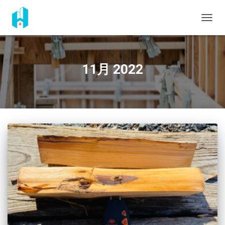
ナ
ビ
ゲ
ー
シ
11月 2022
ョ
ン
を
切
り
替
え