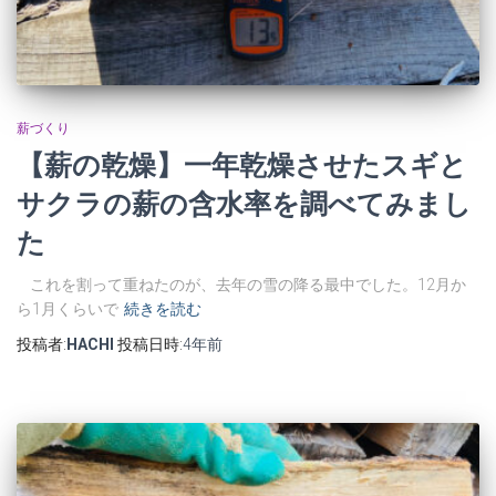
薪づくり
【薪の乾燥】一年乾燥させたスギと
サクラの薪の含水率を調べてみまし
た
これを割って重ねたのが、去年の雪の降る最中でした。12月か
ら1月くらいで
続きを読む
投稿者:
HACHI
投稿日時:
4年
前