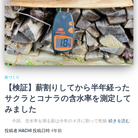
薪づくり
【検証】薪割りしてから半年経った
サクラとコナラの含水率を測定して
みました
今回、含水率を測る薪は今年の４月に割って乾燥
続きを読む
投稿者:
HACHI
投稿日時:
4年
前