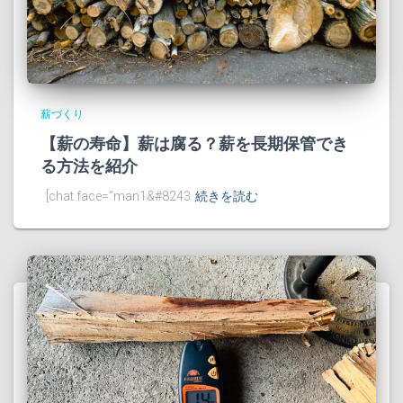
薪づくり
【薪の寿命】薪は腐る？薪を長期保管でき
る方法を紹介
[chat face=”man1&#8243
続きを読む