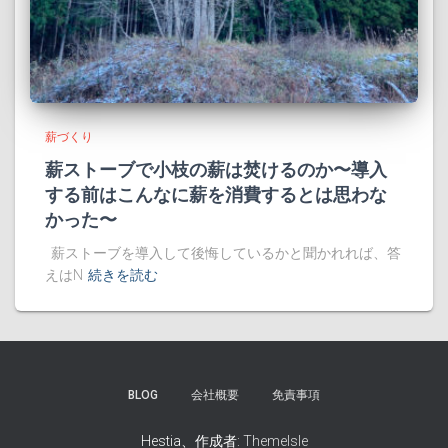
薪づくり
薪ストーブで小枝の薪は焚けるのか〜導入
する前はこんなに薪を消費するとは思わな
かった〜
薪ストーブを導入して後悔しているかと聞かれれば、答
えはN
続きを読む
BLOG
会社概要
免責事項
Hestia、作成者:
ThemeIsle