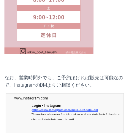
なお、営業時間外でも、ご予約頂ければ販売は可能なの
で、InstagramのDMよりご相談ください。
www.instagram.com
Login • Instagram
https://www.instagram.com/inkin_369_tamushi
Welcome back to Instagram. Sign in to check out what your friends, family & interests hav
e been capturing & sharing around the world.