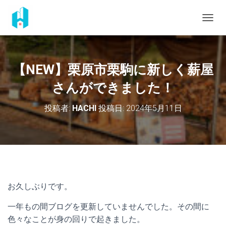
ナ
ビ
ゲ
ー
シ
【NEW】栗原市栗駒に新しく薪屋
ョ
ン
さんができました！
を
切
投稿者:
HACHI
投稿日:
2024年5月11日
り
替
え
お久しぶりです。
一年もの間ブログを更新していませんでした。その間に
色々なことが身の回りで起きました。