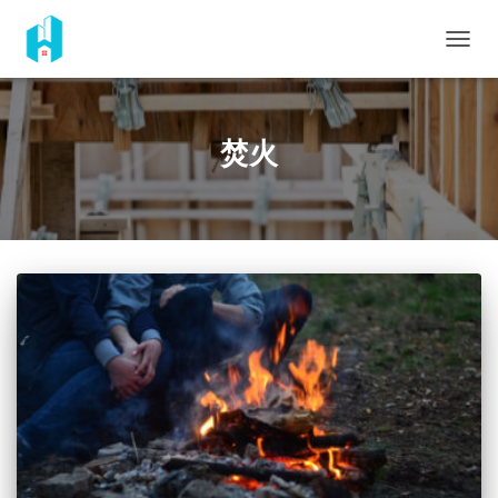
ナ
ビ
ゲ
ー
シ
焚火
ョ
ン
を
切
り
替
え