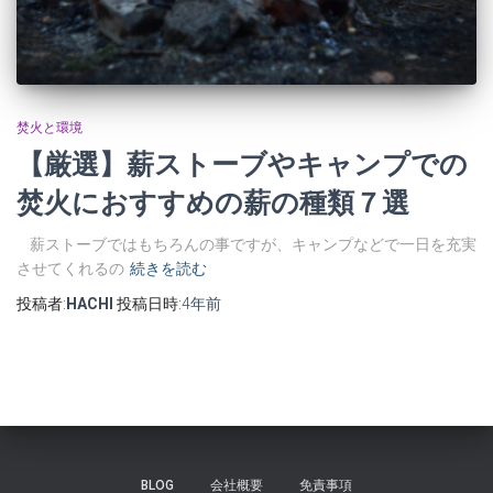
焚火と環境
【厳選】薪ストーブやキャンプでの
焚火におすすめの薪の種類７選
薪ストーブではもちろんの事ですが、キャンプなどで一日を充実
させてくれるの
続きを読む
投稿者:
HACHI
投稿日時:
4年
前
BLOG
会社概要
免責事項