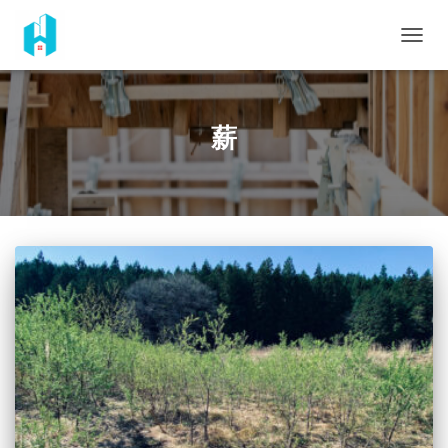
ナ
ビ
ゲ
ー
シ
薪
ョ
ン
を
切
り
替
え