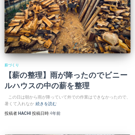
薪づくり
【薪の整理】雨が降ったのでビニー
ルハウスの中の薪を整理
この日は朝から雨が降っていて外での作業はできなかったので、
暑くて入れなか
続きを読む
投稿者:
HACHI
投稿日時:
4年
前