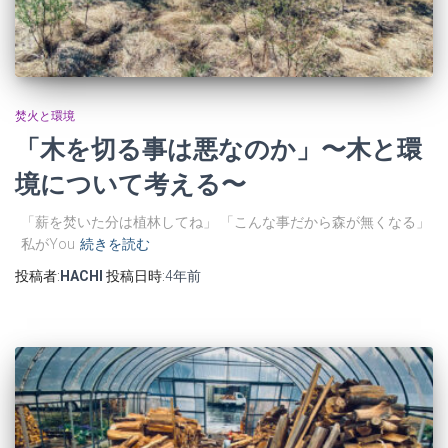
焚火と環境
「木を切る事は悪なのか」〜木と環
境について考える〜
「薪を焚いた分は植林してね」 「こんな事だから森が無くなる」
私がYou
続きを読む
投稿者:
HACHI
投稿日時:
4年
前