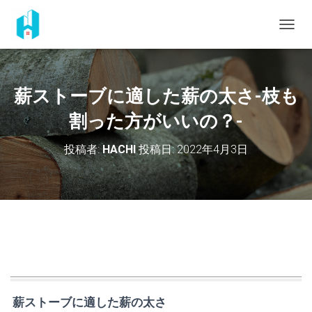
ナ
ビ
ゲ
ー
シ
薪ストーブに適した薪の太さ-枝も
ョ
ン
割った方がいいの？-
を
切
投稿者:
HACHI
投稿日:
2022年4月3日
り
替
え
薪ストーブに適した薪の太さ