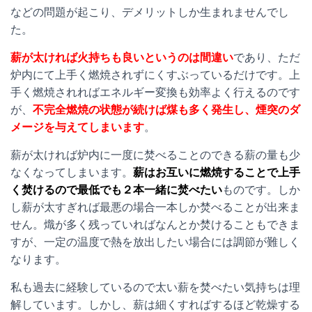
などの問題が起こり、デメリットしか生まれませんでし
た。
薪が太ければ火持ちも良いというのは間違い
であり、ただ
炉内にて上手く燃焼されずにくすぶっているだけです。上
手く燃焼されればエネルギー変換も効率よく行えるのです
が、
不完全燃焼の状態が続けば煤も多く発生し、煙突のダ
メージを与えてしまいます
。
薪が太ければ炉内に一度に焚べることのできる薪の量も少
なくなってしまいます。
薪はお互いに燃焼することで上手
く焚けるので最低でも２本一緒に焚べたい
ものです。しか
し薪が太すぎれば最悪の場合一本しか焚べることが出来ま
せん。熾が多く残っていればなんとか焚けることもできま
すが、一定の温度で熱を放出したい場合には調節が難しく
なります。
私も過去に経験しているので太い薪を焚べたい気持ちは理
解しています。しかし、薪は細くすればするほど乾燥する