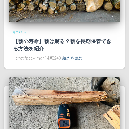
薪づくり
【薪の寿命】薪は腐る？薪を長期保管でき
る方法を紹介
[chat face=”man1&#8243
続きを読む